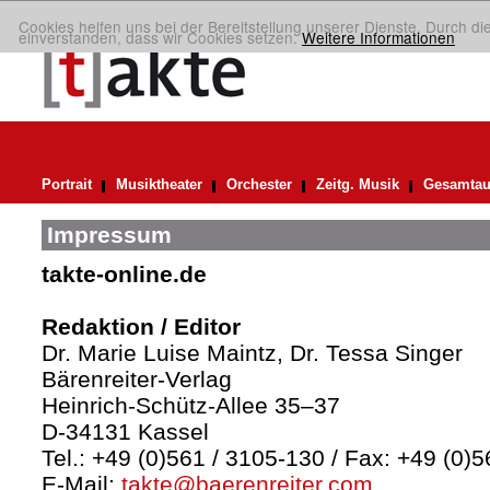
Cookies helfen uns bei der Bereitstellung unserer Dienste. Durch di
einverstanden, dass wir Cookies setzen.
Weitere Informationen
Portrait
Musiktheater
Orchester
Zeitg. Musik
Gesamtau
Impressum
takte-online.de
Redaktion / Editor
Dr. Marie Luise Maintz, Dr. Tessa Singer
Bärenreiter-Verlag
Heinrich-Schütz-Allee 35–37
D-34131 Kassel
Tel.: +49 (0)561 / 3105-130 / Fax: +49 (0)
E-Mail:
takte@baerenreiter.com