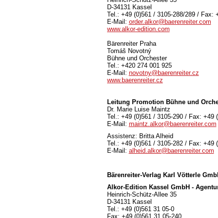
D-34131 Kassel
Tel.: +49 (0)561 / 3105-288/289 / Fax: 
E-Mail:
order.alkor@baerenreiter.com
www.alkor-edition.com
Bärenreiter Praha
Tomáš Novotný
Bühne und Orchester
Tel.: +420 274 001 925
E-Mail:
novotny@baerenreiter.cz
www.baerenreiter.cz
Leitung Promotion Bühne und Orche
Dr. Marie Luise Maintz
Tel.: +49 (0)561 / 3105-290 / Fax: +49 
E-Mail:
maintz.alkor@baerenreiter.com
Assistenz: Britta Alheid
Tel.: +49 (0)561 / 3105-282 / Fax: +49 
E-Mail:
alheid.alkor@baerenreiter.com
Bärenreiter-Verlag
Karl Vötterle Gm
Alkor-Edition Kassel GmbH - Agentu
Heinrich-Schütz-Allee 35
D-34131 Kassel
Tel.: +49 (0)561 31 05-0
Fax: +49 (0)561 31 05-240