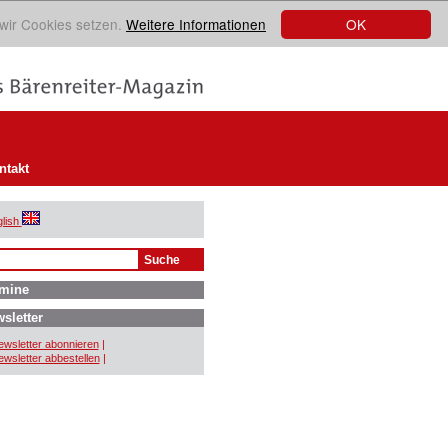
OK
 wir Cookies setzen.
Weitere Informationen
ntakt
lish
mine
sletter
wsletter abonnieren
|
wsletter abbestellen
|