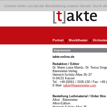
Cookies helfen uns bei der Bereitstellung unserer Dienste. Durch d
Portrait
Musiktheater
Orcheste
Impressum
takte-online.de
Redaktion / Editor
Dr. Marie Luise Maintz, Dr. Tessa Singe
Bärenreiter-Verlag
Heinrich-Schütz-Allee 35–37
D-34131 Kassel
Tel.: +49 (0)561 / 3105-130 / Fax: +49 
E-Mail:
takte@baerenreiter.com
Bestellung Leihmaterial / Order Hire 
Alkor · Bärenreiter
Alkor-Edition
Heinrich-Schütz-Allee 35