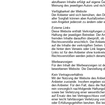
abrufbaren Inhalte erfolgt auf eigene 
Meinung des jeweiligen Autors und nich
Verfügbarkeit der Website
Der Anbieter wird sich bemühen, den Di
aller Sorgfalt können aber Ausfallzeite
sein Angebot jederzeit zu ändern oder e
Externe Links
Diese Website enthält Verknüpfungen zu
Haftung der jeweiligen Betreiber. Der A
fremden Inhalte daraufhin überprüft, 
Rechtsverstöße ersichtlich. Der Anbiete
auf die Inhalte der verknüpften Seiten.
die hinter dem Verweis oder Link liegen
Links ist für den Anbieter ohne konkre
Rechtsverstößen werden jedoch derartig
Werbeanzeigen
Für den Inhalt der Werbeanzeigen ist der
beworbenen Website. Die Darstellung de
Kein Vertragsverhältnis
Mit der Nutzung der Website des Anbie
Anbieter zustande. Insofern ergeben si
den Anbieter. Für den Fall, dass die Nu
rein vorsorglich nachfolgende Haftungs
sowie bei Verletzung einer wesentlichen 
auf Ersatz des bei Vertragsschluss vo
einer leicht fahrlässigen Verletzung von
oder Erfüllungsgehilfen beruhen. Bei le