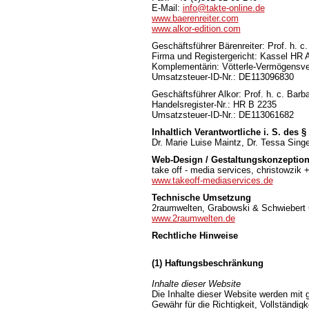
E-Mail:
info@takte-online.de
www.baerenreiter.com
www.alkor-edition.com
Geschäftsführer Bärenreiter: Prof. h.
Firma und Registergericht: Kassel HR 
Komplementärin: Vötterle-Vermögensv
Umsatzsteuer-ID-Nr.: DE113096830
Geschäftsführer Alkor: Prof. h. c. Ba
Handelsregister-Nr.: HR B 2235
Umsatzsteuer-ID-Nr.: DE113061682
Inhaltlich Verantwortliche i. S. des 
Dr. Marie Luise Maintz, Dr. Tessa Singe
Web-Design / Gestaltungskonzeptio
take off - media services, christowzik 
www.takeoff-mediaservices.de
Technische Umsetzung
2raumwelten, Grabowski & Schwiebert
www.2raumwelten.de
Rechtliche Hinweise
(1) Haftungsbeschränkung
Inhalte dieser Website
Die Inhalte dieser Website werden mit g
Gewähr für die Richtigkeit, Vollständigk