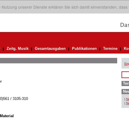
ie Nutzung unserer Dienste erklären Sie sich damit einverstanden, dass
r
Zeitg. Musik
Gesamtausgaben
Publikationen
Termine
Ko
Eng
r
Ter
New
(0)561 / 3105-310
|
Ne
|
Ne
Material