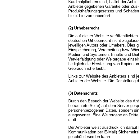
Kardinalpflichten sind, haftet der Anbi
Anbieter gegebenen Garantie oder Zusic
Produkthaftungsgesetzes und Schäden 
bleibt hiervon unberührt.
(2) Urheberrecht
Die auf dieser Website veröffentlichte
deutschen Urheberrecht nicht zugelass
jeweiligen Autors oder Urhebers. Dies g
Einspeicherung, Verarbeitung bzw. Wie
Medien und Systemen. Inhalte und Beitr
Vervielfältigung oder Weitergabe einzeln
Lediglich die Herstellung von Kopien u
Gebrauch ist erlaubt.
Links zur Website des Anbieters sind 
Anbieter der Website. Die Darstellung d
(3) Datenschutz
Durch den Besuch der Website des Anbi
betrachtete Seite) auf dem Server gesp
personenbezogenen Daten, sondern sind
ausgewertet. Eine Weitergabe an Dritte
statt.
Der Anbieter weist ausdrücklich darauf 
Kommunikation per E-Mail) Sicherheitsl
geschützt werden kann.