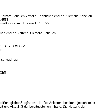
 c. Barbara Scheuch-Vötterle, Leonhard Scheuch, Clemens Scheuch
A 6553
erwaltungs-GmbH Kassel HR B 3965
rbara Scheuch-Vötterle, Clemens Scheuch
§ 10 Abs. 3 MDStV:
r
n
+ scheuch gbr
 GbR
rößtmöglicher Sorgfalt erstellt. Der Anbieter übernimmt jedoch keine
eit und Aktualität der bereitgestellten Inhalte. Die Nutzung der