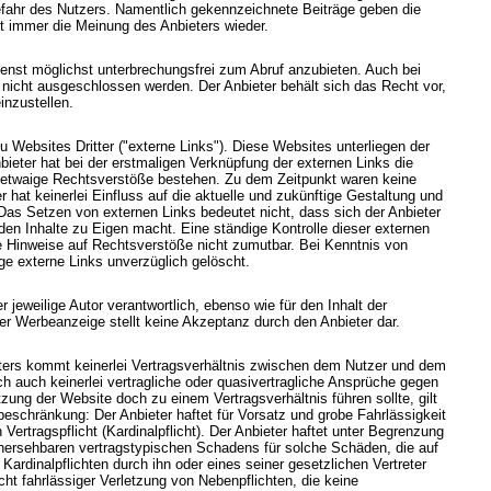
Gefahr des Nutzers. Namentlich gekennzeichnete Beiträge geben die
t immer die Meinung des Anbieters wieder.
enst möglichst unterbrechungsfrei zum Abruf anzubieten. Auch bei
n nicht ausgeschlossen werden. Der Anbieter behält sich das Recht vor,
inzustellen.
 Websites Dritter ("externe Links"). Diese Websites unterliegen der
nbieter hat bei der erstmaligen Verknüpfung der externen Links die
ob etwaige Rechtsverstöße bestehen. Zu dem Zeitpunkt waren keine
r hat keinerlei Einfluss auf die aktuelle und zukünftige Gestaltung und
 Das Setzen von externen Links bedeutet nicht, dass sich der Anbieter
den Inhalte zu Eigen macht. Eine ständige Kontrolle dieser externen
te Hinweise auf Rechtsverstöße nicht zumutbar. Bei Kenntnis von
e externe Links unverzüglich gelöscht.
 jeweilige Autor verantwortlich, ebenso wie für den Inhalt der
r Werbeanzeige stellt keine Akzeptanz durch den Anbieter dar.
ters kommt keinerlei Vertragsverhältnis zwischen dem Nutzer und dem
ch auch keinerlei vertragliche oder quasivertragliche Ansprüche gegen
tzung der Website doch zu einem Vertragsverhältnis führen sollte, gilt
beschränkung: Der Anbieter haftet für Vorsatz und grobe Fahrlässigkeit
Vertragspflicht (Kardinalpflicht). Der Anbieter haftet unter Begrenzung
rhersehbaren vertragstypischen Schadens für solche Schäden, die auf
 Kardinalpflichten durch ihn oder eines seiner gesetzlichen Vertreter
icht fahrlässiger Verletzung von Nebenpflichten, die keine