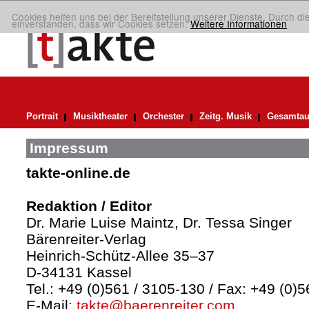
Cookies helfen uns bei der Bereitstellung unserer Dienste. Durch di
einverstanden, dass wir Cookies setzen.
Weitere Informationen
Portrait
Musiktheater
Orchester
Zeitg. Musik
Gesamtau
Impressum
takte-online.de
Redaktion / Editor
Dr. Marie Luise Maintz, Dr. Tessa Singer
Bärenreiter-Verlag
Heinrich-Schütz-Allee 35–37
D-34131 Kassel
Tel.: +49 (0)561 / 3105-130 / Fax: +49 (0)
E-Mail:
takte@baerenreiter.com