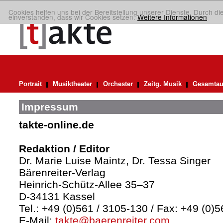
Cookies helfen uns bei der Bereitstellung unserer Dienste. Durch di
einverstanden, dass wir Cookies setzen.
Weitere Informationen
Portrait
Musiktheater
Orchester
Zeitg. Musik
Gesamtau
Impressum
takte-online.de
Redaktion / Editor
Dr. Marie Luise Maintz, Dr. Tessa Singer
Bärenreiter-Verlag
Heinrich-Schütz-Allee 35–37
D-34131 Kassel
Tel.: +49 (0)561 / 3105-130 / Fax: +49 (0)
E-Mail:
takte@baerenreiter.com