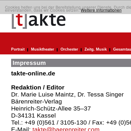
Cookies helfen uns bei der Bereitstellung unserer Dienste. Durch di
einverstanden, dass wir Cookies setzen.
Weitere Informationen
Portrait
Musiktheater
Orchester
Zeitg. Musik
Gesamtau
Impressum
takte-online.de
Redaktion / Editor
Dr. Marie Luise Maintz, Dr. Tessa Singer
Bärenreiter-Verlag
Heinrich-Schütz-Allee 35–37
D-34131 Kassel
Tel.: +49 (0)561 / 3105-130 / Fax: +49 (0)
E-Mail:
takte@baerenreiter.com