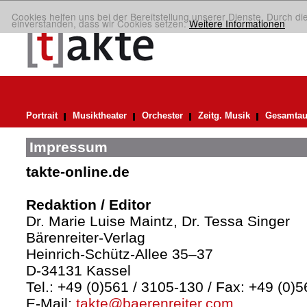
Cookies helfen uns bei der Bereitstellung unserer Dienste. Durch di
einverstanden, dass wir Cookies setzen.
Weitere Informationen
Portrait
Musiktheater
Orchester
Zeitg. Musik
Gesamtau
Impressum
takte-online.de
Redaktion / Editor
Dr. Marie Luise Maintz, Dr. Tessa Singer
Bärenreiter-Verlag
Heinrich-Schütz-Allee 35–37
D-34131 Kassel
Tel.: +49 (0)561 / 3105-130 / Fax: +49 (0)
E-Mail:
takte@baerenreiter.com