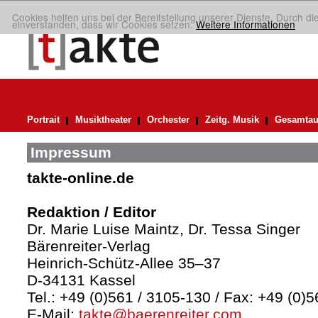
Cookies helfen uns bei der Bereitstellung unserer Dienste. Durch di
einverstanden, dass wir Cookies setzen.
Weitere Informationen
Portrait
Musiktheater
Orchester
Zeitg. Musik
Gesamtau
Impressum
takte-online.de
Redaktion / Editor
Dr. Marie Luise Maintz, Dr. Tessa Singer
Bärenreiter-Verlag
Heinrich-Schütz-Allee 35–37
D-34131 Kassel
Tel.: +49 (0)561 / 3105-130 / Fax: +49 (0)
E-Mail:
takte@baerenreiter.com