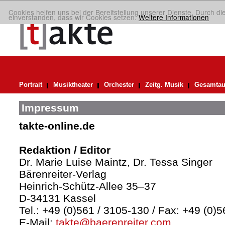
Cookies helfen uns bei der Bereitstellung unserer Dienste. Durch di
einverstanden, dass wir Cookies setzen.
Weitere Informationen
Portrait
Musiktheater
Orchester
Zeitg. Musik
Gesamtau
Impressum
takte-online.de
Redaktion / Editor
Dr. Marie Luise Maintz, Dr. Tessa Singer
Bärenreiter-Verlag
Heinrich-Schütz-Allee 35–37
D-34131 Kassel
Tel.: +49 (0)561 / 3105-130 / Fax: +49 (0)
E-Mail:
takte@baerenreiter.com