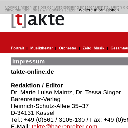
Cookies helfen uns bei der Bereitstellung unserer Dienste. Durch di
einverstanden, dass wir Cookies setzen.
Weitere Informationen
Portrait
Musiktheater
Orchester
Zeitg. Musik
Gesamtau
Impressum
takte-online.de
Redaktion / Editor
Dr. Marie Luise Maintz, Dr. Tessa Singer
Bärenreiter-Verlag
Heinrich-Schütz-Allee 35–37
D-34131 Kassel
Tel.: +49 (0)561 / 3105-130 / Fax: +49 (0)
E-Mail:
takte@baerenreiter.com