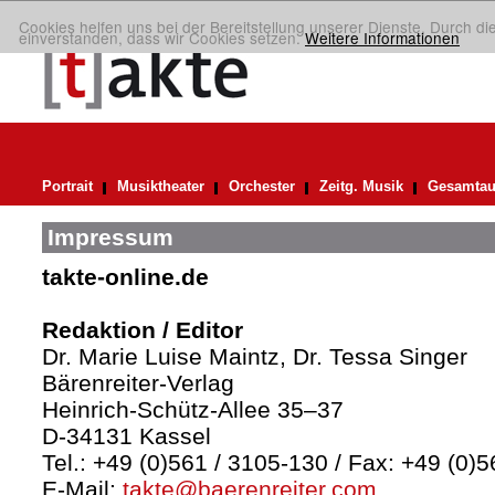
Cookies helfen uns bei der Bereitstellung unserer Dienste. Durch di
einverstanden, dass wir Cookies setzen.
Weitere Informationen
Portrait
Musiktheater
Orchester
Zeitg. Musik
Gesamtau
Impressum
takte-online.de
Redaktion / Editor
Dr. Marie Luise Maintz, Dr. Tessa Singer
Bärenreiter-Verlag
Heinrich-Schütz-Allee 35–37
D-34131 Kassel
Tel.: +49 (0)561 / 3105-130 / Fax: +49 (0)
E-Mail:
takte@baerenreiter.com