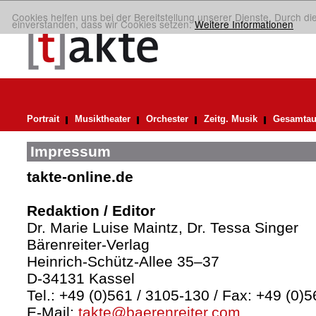
Cookies helfen uns bei der Bereitstellung unserer Dienste. Durch di
einverstanden, dass wir Cookies setzen.
Weitere Informationen
Portrait
Musiktheater
Orchester
Zeitg. Musik
Gesamtau
Impressum
takte-online.de
Redaktion / Editor
Dr. Marie Luise Maintz, Dr. Tessa Singer
Bärenreiter-Verlag
Heinrich-Schütz-Allee 35–37
D-34131 Kassel
Tel.: +49 (0)561 / 3105-130 / Fax: +49 (0)
E-Mail:
takte@baerenreiter.com