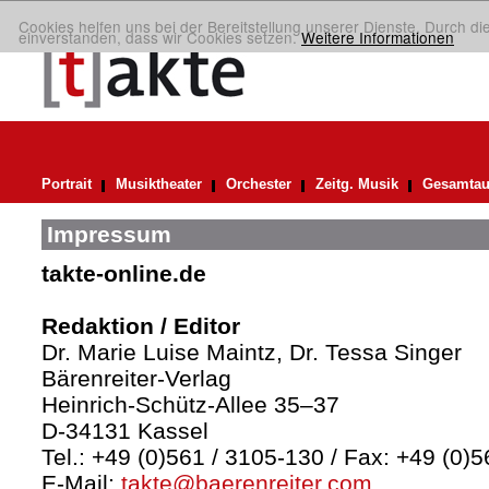
Cookies helfen uns bei der Bereitstellung unserer Dienste. Durch di
einverstanden, dass wir Cookies setzen.
Weitere Informationen
Portrait
Musiktheater
Orchester
Zeitg. Musik
Gesamtau
Impressum
takte-online.de
Redaktion / Editor
Dr. Marie Luise Maintz, Dr. Tessa Singer
Bärenreiter-Verlag
Heinrich-Schütz-Allee 35–37
D-34131 Kassel
Tel.: +49 (0)561 / 3105-130 / Fax: +49 (0)
E-Mail:
takte@baerenreiter.com