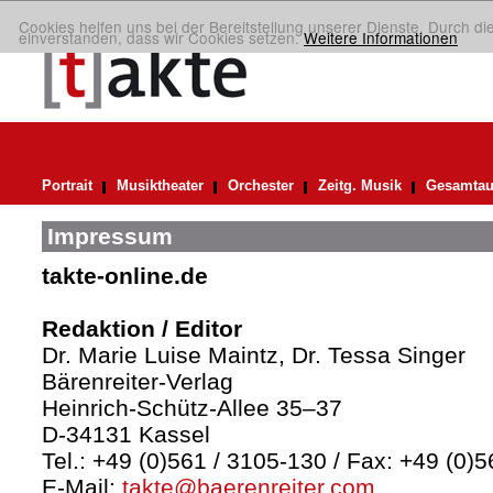
Cookies helfen uns bei der Bereitstellung unserer Dienste. Durch di
einverstanden, dass wir Cookies setzen.
Weitere Informationen
Portrait
Musiktheater
Orchester
Zeitg. Musik
Gesamtau
Impressum
takte-online.de
Redaktion / Editor
Dr. Marie Luise Maintz, Dr. Tessa Singer
Bärenreiter-Verlag
Heinrich-Schütz-Allee 35–37
D-34131 Kassel
Tel.: +49 (0)561 / 3105-130 / Fax: +49 (0)
E-Mail:
takte@baerenreiter.com