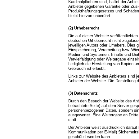
Kardinalpflichten sind, haftet der Anbi
Anbieter gegebenen Garantie oder Zusic
Produkthaftungsgesetzes und Schäden 
bleibt hiervon unberührt.
(2) Urheberrecht
Die auf dieser Website veröffentlichte
deutschen Urheberrecht nicht zugelass
jeweiligen Autors oder Urhebers. Dies g
Einspeicherung, Verarbeitung bzw. Wie
Medien und Systemen. Inhalte und Beitr
Vervielfältigung oder Weitergabe einzeln
Lediglich die Herstellung von Kopien u
Gebrauch ist erlaubt.
Links zur Website des Anbieters sind 
Anbieter der Website. Die Darstellung d
(3) Datenschutz
Durch den Besuch der Website des Anbi
betrachtete Seite) auf dem Server gesp
personenbezogenen Daten, sondern sind
ausgewertet. Eine Weitergabe an Dritte
statt.
Der Anbieter weist ausdrücklich darauf 
Kommunikation per E-Mail) Sicherheitsl
geschützt werden kann.