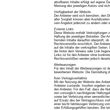
abrufbaren Inhalte erfolgt auf eigene 
Meinung des jeweiligen Autors und nich
Verfügbarkeit der Website
Der Anbieter wird sich bemühen, den Di
aller Sorgfalt können aber Ausfallzeite
sein Angebot jederzeit zu ändern oder e
Externe Links
Diese Website enthält Verknüpfungen zu
Haftung der jeweiligen Betreiber. Der A
fremden Inhalte daraufhin überprüft, 
Rechtsverstöße ersichtlich. Der Anbiete
auf die Inhalte der verknüpften Seiten.
die hinter dem Verweis oder Link liegen
Links ist für den Anbieter ohne konkre
Rechtsverstößen werden jedoch derartig
Werbeanzeigen
Für den Inhalt der Werbeanzeigen ist der
beworbenen Website. Die Darstellung de
Kein Vertragsverhältnis
Mit der Nutzung der Website des Anbie
Anbieter zustande. Insofern ergeben si
den Anbieter. Für den Fall, dass die Nu
rein vorsorglich nachfolgende Haftungs
sowie bei Verletzung einer wesentlichen 
auf Ersatz des bei Vertragsschluss vo
einer leicht fahrlässigen Verletzung von
oder Erfüllungsgehilfen beruhen. Bei le