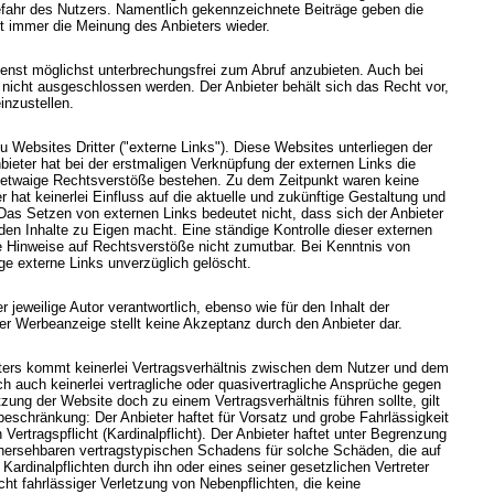
Gefahr des Nutzers. Namentlich gekennzeichnete Beiträge geben die
t immer die Meinung des Anbieters wieder.
enst möglichst unterbrechungsfrei zum Abruf anzubieten. Auch bei
n nicht ausgeschlossen werden. Der Anbieter behält sich das Recht vor,
inzustellen.
 Websites Dritter ("externe Links"). Diese Websites unterliegen der
nbieter hat bei der erstmaligen Verknüpfung der externen Links die
ob etwaige Rechtsverstöße bestehen. Zu dem Zeitpunkt waren keine
r hat keinerlei Einfluss auf die aktuelle und zukünftige Gestaltung und
 Das Setzen von externen Links bedeutet nicht, dass sich der Anbieter
den Inhalte zu Eigen macht. Eine ständige Kontrolle dieser externen
te Hinweise auf Rechtsverstöße nicht zumutbar. Bei Kenntnis von
e externe Links unverzüglich gelöscht.
 jeweilige Autor verantwortlich, ebenso wie für den Inhalt der
r Werbeanzeige stellt keine Akzeptanz durch den Anbieter dar.
ters kommt keinerlei Vertragsverhältnis zwischen dem Nutzer und dem
ch auch keinerlei vertragliche oder quasivertragliche Ansprüche gegen
tzung der Website doch zu einem Vertragsverhältnis führen sollte, gilt
beschränkung: Der Anbieter haftet für Vorsatz und grobe Fahrlässigkeit
Vertragspflicht (Kardinalpflicht). Der Anbieter haftet unter Begrenzung
rhersehbaren vertragstypischen Schadens für solche Schäden, die auf
 Kardinalpflichten durch ihn oder eines seiner gesetzlichen Vertreter
icht fahrlässiger Verletzung von Nebenpflichten, die keine