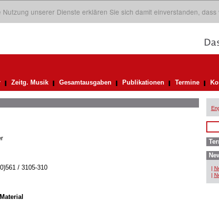
ie Nutzung unserer Dienste erklären Sie sich damit einverstanden, dass
r
Zeitg. Musik
Gesamtausgaben
Publikationen
Termine
Ko
Eng
r
Ter
New
(0)561 / 3105-310
|
Ne
|
Ne
Material