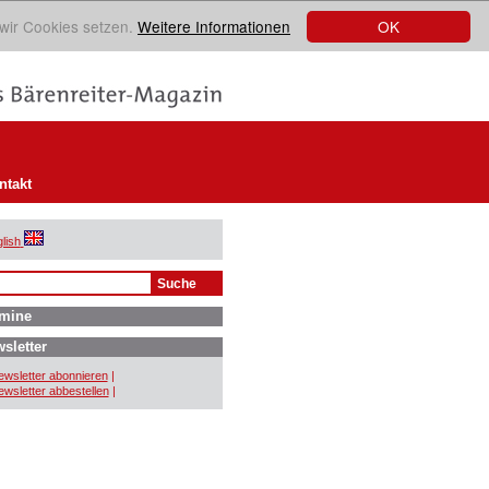
OK
 wir Cookies setzen.
Weitere Informationen
ntakt
lish
mine
sletter
wsletter abonnieren
|
wsletter abbestellen
|