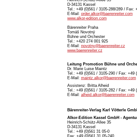
D-34131 Kassel
Tel.: +49 (0)561 / 3105-288/289 / Fax: 
E-Mail:
order.alkor@baerenreiter.com
www.alkor-edition.com
Bärenreiter Praha
Tomáš Novotný
Bühne und Orchester
Tel.: +420 274 001 925
E-Mail:
novotny@baerenreiter.cz
www.baerenreiter.cz
Leitung Promotion Bühne und Orche
Dr. Marie Luise Maintz
Tel.: +49 (0)561 / 3105-290 / Fax: +49 
E-Mail:
maintz.alkor@baerenreiter.com
Assistenz: Britta Alheid
Tel.: +49 (0)561 / 3105-282 / Fax: +49 
E-Mail:
alheid.alkor@baerenreiter.com
Bärenreiter-Verlag
Karl Vötterle Gm
Alkor-Edition Kassel GmbH - Agentu
Heinrich-Schütz-Allee 35
D-34131 Kassel
Tel.: +49 (0)561 31 05-0
Fax: +49 (0)561 31 05-240