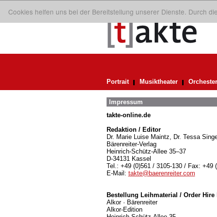
Cookies helfen uns bei der Bereitstellung unserer Dienste. Durch d
Portrait
Musiktheater
Orcheste
Impressum
takte-online.de
Redaktion / Editor
Dr. Marie Luise Maintz, Dr. Tessa Singe
Bärenreiter-Verlag
Heinrich-Schütz-Allee 35–37
D-34131 Kassel
Tel.: +49 (0)561 / 3105-130 / Fax: +49 
E-Mail:
takte@baerenreiter.com
Bestellung Leihmaterial / Order Hire 
Alkor · Bärenreiter
Alkor-Edition
Heinrich-Schütz-Allee 35