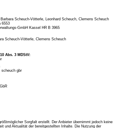
 c. Barbara Scheuch-Vötterle, Leonhard Scheuch, Clemens Scheuch
A 6553
erwaltungs-GmbH Kassel HR B 3965
rbara Scheuch-Vötterle, Clemens Scheuch
§ 10 Abs. 3 MDStV:
r
n
+ scheuch gbr
 GbR
rößtmöglicher Sorgfalt erstellt. Der Anbieter übernimmt jedoch keine
eit und Aktualität der bereitgestellten Inhalte. Die Nutzung der