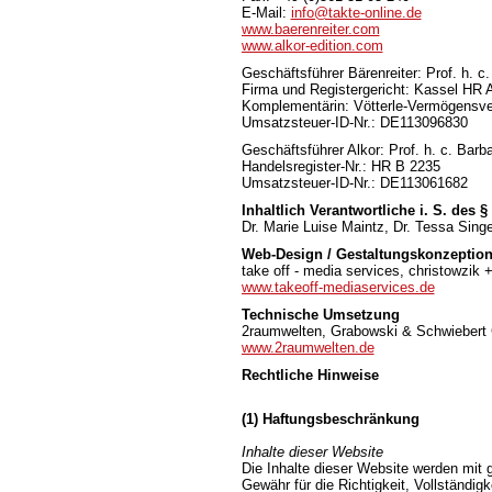
E-Mail:
info@takte-online.de
www.baerenreiter.com
www.alkor-edition.com
Geschäftsführer Bärenreiter: Prof. h.
Firma und Registergericht: Kassel HR 
Komplementärin: Vötterle-Vermögensv
Umsatzsteuer-ID-Nr.: DE113096830
Geschäftsführer Alkor: Prof. h. c. Ba
Handelsregister-Nr.: HR B 2235
Umsatzsteuer-ID-Nr.: DE113061682
Inhaltlich Verantwortliche i. S. des 
Dr. Marie Luise Maintz, Dr. Tessa Singe
Web-Design / Gestaltungskonzeptio
take off - media services, christowzik 
www.takeoff-mediaservices.de
Technische Umsetzung
2raumwelten, Grabowski & Schwiebert
www.2raumwelten.de
Rechtliche Hinweise
(1) Haftungsbeschränkung
Inhalte dieser Website
Die Inhalte dieser Website werden mit g
Gewähr für die Richtigkeit, Vollständigk