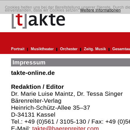
Cookies helfen uns bei der Bereitstellung unserer Dienste. Durch di
einverstanden, dass wir Cookies setzen.
Weitere Informationen
Portrait
Musiktheater
Orchester
Zeitg. Musik
Gesamtau
Impressum
takte-online.de
Redaktion / Editor
Dr. Marie Luise Maintz, Dr. Tessa Singer
Bärenreiter-Verlag
Heinrich-Schütz-Allee 35–37
D-34131 Kassel
Tel.: +49 (0)561 / 3105-130 / Fax: +49 (0)
E-Mail:
takte@baerenreiter.com