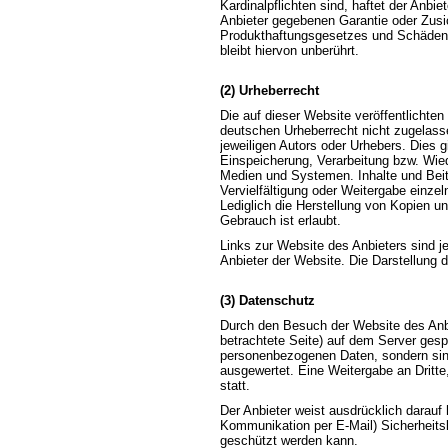
Kardinalpflichten sind, haftet der Anbi
Anbieter gegebenen Garantie oder Zusic
Produkthaftungsgesetzes und Schäden 
bleibt hiervon unberührt.
(2) Urheberrecht
Die auf dieser Website veröffentlichte
deutschen Urheberrecht nicht zugelass
jeweiligen Autors oder Urhebers. Dies g
Einspeicherung, Verarbeitung bzw. Wie
Medien und Systemen. Inhalte und Beitr
Vervielfältigung oder Weitergabe einzeln
Lediglich die Herstellung von Kopien u
Gebrauch ist erlaubt.
Links zur Website des Anbieters sind 
Anbieter der Website. Die Darstellung d
(3) Datenschutz
Durch den Besuch der Website des Anbi
betrachtete Seite) auf dem Server gesp
personenbezogenen Daten, sondern sind
ausgewertet. Eine Weitergabe an Dritte
statt.
Der Anbieter weist ausdrücklich darauf 
Kommunikation per E-Mail) Sicherheitsl
geschützt werden kann.