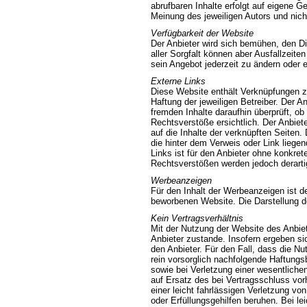
abrufbaren Inhalte erfolgt auf eigene 
Meinung des jeweiligen Autors und nich
Verfügbarkeit der Website
Der Anbieter wird sich bemühen, den Di
aller Sorgfalt können aber Ausfallzeite
sein Angebot jederzeit zu ändern oder e
Externe Links
Diese Website enthält Verknüpfungen zu
Haftung der jeweiligen Betreiber. Der A
fremden Inhalte daraufhin überprüft, 
Rechtsverstöße ersichtlich. Der Anbiete
auf die Inhalte der verknüpften Seiten.
die hinter dem Verweis oder Link liegen
Links ist für den Anbieter ohne konkre
Rechtsverstößen werden jedoch derartig
Werbeanzeigen
Für den Inhalt der Werbeanzeigen ist der
beworbenen Website. Die Darstellung de
Kein Vertragsverhältnis
Mit der Nutzung der Website des Anbie
Anbieter zustande. Insofern ergeben si
den Anbieter. Für den Fall, dass die Nu
rein vorsorglich nachfolgende Haftungs
sowie bei Verletzung einer wesentlichen 
auf Ersatz des bei Vertragsschluss vo
einer leicht fahrlässigen Verletzung von
oder Erfüllungsgehilfen beruhen. Bei le