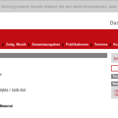
ie Nutzung unserer Dienste erklären Sie sich damit einverstanden, dass
r
Zeitg. Musik
Gesamtausgaben
Publikationen
Termine
Ko
Eng
r
Ter
New
(0)561 / 3105-310
|
Ne
|
Ne
Material