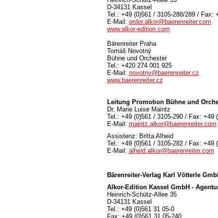
D-34131 Kassel
Tel.: +49 (0)561 / 3105-288/289 / Fax: 
E-Mail:
order.alkor@baerenreiter.com
www.alkor-edition.com
Bärenreiter Praha
Tomáš Novotný
Bühne und Orchester
Tel.: +420 274 001 925
E-Mail:
novotny@baerenreiter.cz
www.baerenreiter.cz
Leitung Promotion Bühne und Orche
Dr. Marie Luise Maintz
Tel.: +49 (0)561 / 3105-290 / Fax: +49 
E-Mail:
maintz.alkor@baerenreiter.com
Assistenz: Britta Alheid
Tel.: +49 (0)561 / 3105-282 / Fax: +49 
E-Mail:
alheid.alkor@baerenreiter.com
Bärenreiter-Verlag
Karl Vötterle Gm
Alkor-Edition Kassel GmbH - Agentu
Heinrich-Schütz-Allee 35
D-34131 Kassel
Tel.: +49 (0)561 31 05-0
Fax: +49 (0)561 31 05-240