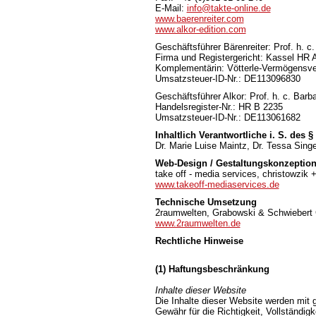
E-Mail:
info@takte-online.de
www.baerenreiter.com
www.alkor-edition.com
Geschäftsführer Bärenreiter: Prof. h.
Firma und Registergericht: Kassel HR 
Komplementärin: Vötterle-Vermögensv
Umsatzsteuer-ID-Nr.: DE113096830
Geschäftsführer Alkor: Prof. h. c. Ba
Handelsregister-Nr.: HR B 2235
Umsatzsteuer-ID-Nr.: DE113061682
Inhaltlich Verantwortliche i. S. des 
Dr. Marie Luise Maintz, Dr. Tessa Singe
Web-Design / Gestaltungskonzeptio
take off - media services, christowzik 
www.takeoff-mediaservices.de
Technische Umsetzung
2raumwelten, Grabowski & Schwiebert
www.2raumwelten.de
Rechtliche Hinweise
(1) Haftungsbeschränkung
Inhalte dieser Website
Die Inhalte dieser Website werden mit g
Gewähr für die Richtigkeit, Vollständigk