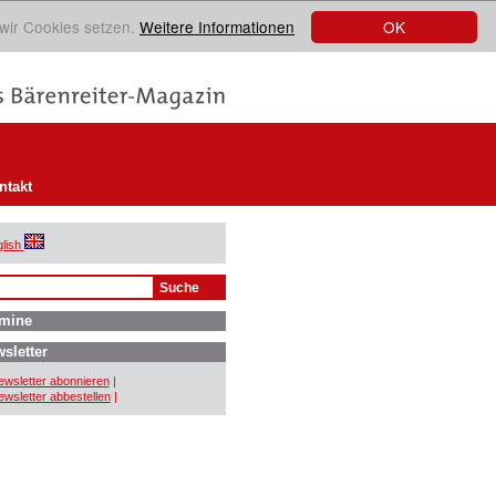
OK
 wir Cookies setzen.
Weitere Informationen
ntakt
lish
mine
sletter
wsletter abonnieren
|
wsletter abbestellen
|