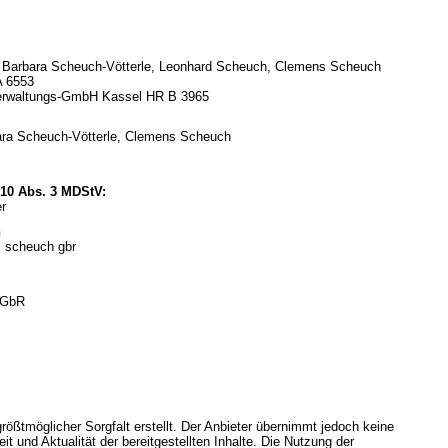
 c. Barbara Scheuch-Vötterle, Leonhard Scheuch, Clemens Scheuch
A 6553
erwaltungs-GmbH Kassel HR B 3965
rbara Scheuch-Vötterle, Clemens Scheuch
§ 10 Abs. 3 MDStV:
r
n
+ scheuch gbr
 GbR
rößtmöglicher Sorgfalt erstellt. Der Anbieter übernimmt jedoch keine
eit und Aktualität der bereitgestellten Inhalte. Die Nutzung der