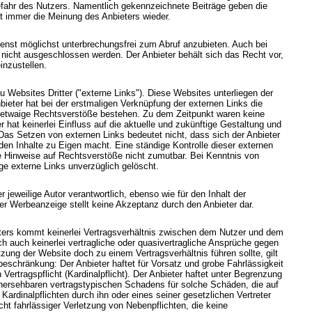
Gefahr des Nutzers. Namentlich gekennzeichnete Beiträge geben die
t immer die Meinung des Anbieters wieder.
enst möglichst unterbrechungsfrei zum Abruf anzubieten. Auch bei
n nicht ausgeschlossen werden. Der Anbieter behält sich das Recht vor,
inzustellen.
 Websites Dritter ("externe Links"). Diese Websites unterliegen der
nbieter hat bei der erstmaligen Verknüpfung der externen Links die
ob etwaige Rechtsverstöße bestehen. Zu dem Zeitpunkt waren keine
r hat keinerlei Einfluss auf die aktuelle und zukünftige Gestaltung und
 Das Setzen von externen Links bedeutet nicht, dass sich der Anbieter
den Inhalte zu Eigen macht. Eine ständige Kontrolle dieser externen
te Hinweise auf Rechtsverstöße nicht zumutbar. Bei Kenntnis von
e externe Links unverzüglich gelöscht.
 jeweilige Autor verantwortlich, ebenso wie für den Inhalt der
r Werbeanzeige stellt keine Akzeptanz durch den Anbieter dar.
ters kommt keinerlei Vertragsverhältnis zwischen dem Nutzer und dem
ch auch keinerlei vertragliche oder quasivertragliche Ansprüche gegen
tzung der Website doch zu einem Vertragsverhältnis führen sollte, gilt
beschränkung: Der Anbieter haftet für Vorsatz und grobe Fahrlässigkeit
Vertragspflicht (Kardinalpflicht). Der Anbieter haftet unter Begrenzung
rhersehbaren vertragstypischen Schadens für solche Schäden, die auf
 Kardinalpflichten durch ihn oder eines seiner gesetzlichen Vertreter
icht fahrlässiger Verletzung von Nebenpflichten, die keine