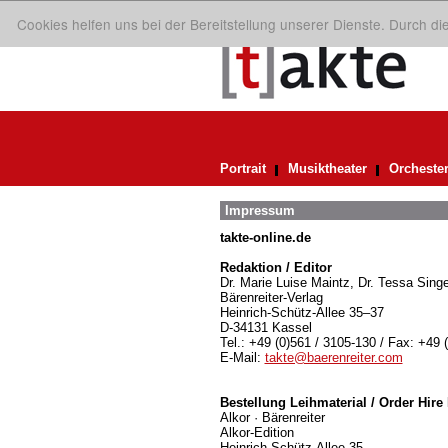
Cookies helfen uns bei der Bereitstellung unserer Dienste. Durch d
Portrait
Musiktheater
Orcheste
Impressum
takte-online.de
Redaktion / Editor
Dr. Marie Luise Maintz, Dr. Tessa Singe
Bärenreiter-Verlag
Heinrich-Schütz-Allee 35–37
D-34131 Kassel
Tel.: +49 (0)561 / 3105-130 / Fax: +49 
E-Mail:
takte@baerenreiter.com
Bestellung Leihmaterial / Order Hire 
Alkor · Bärenreiter
Alkor-Edition
Heinrich-Schütz-Allee 35