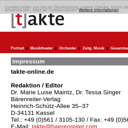
Cookies helfen uns bei der Bereitstellung unserer Dienste. Durch di
einverstanden, dass wir Cookies setzen.
Weitere Informationen
Portrait
Musiktheater
Orchester
Zeitg. Musik
Gesamtau
Impressum
takte-online.de
Redaktion / Editor
Dr. Marie Luise Maintz, Dr. Tessa Singer
Bärenreiter-Verlag
Heinrich-Schütz-Allee 35–37
D-34131 Kassel
Tel.: +49 (0)561 / 3105-130 / Fax: +49 (0)
E-Mail:
takte@baerenreiter.com