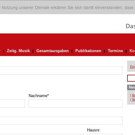
ie Nutzung unserer Dienste erklären Sie sich damit einverstanden, dass
r
Zeitg. Musik
Gesamtausgaben
Publikationen
Termine
Ko
Eng
New
Nachname
*
|
Ne
|
Ne
Hausnr.