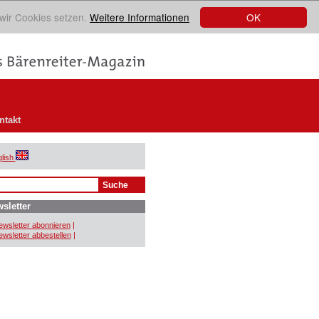
OK
 wir Cookies setzen.
Weitere Informationen
ntakt
lish
sletter
wsletter abonnieren
|
wsletter abbestellen
|