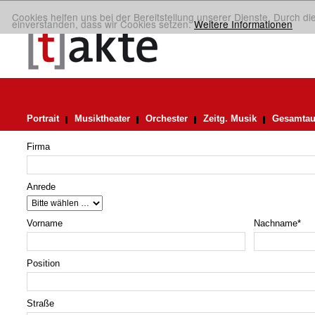
Cookies helfen uns bei der Bereitstellung unserer Dienste. Durch di
einverstanden, dass wir Cookies setzen.
Weitere Informationen
Portrait
Musiktheater
Orchester
Zeitg. Musik
Gesamtau
Firma
Anrede
Vorname
Nachname
*
Position
Straße