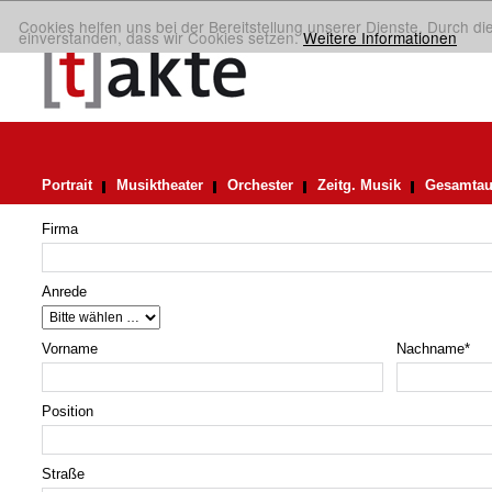
Cookies helfen uns bei der Bereitstellung unserer Dienste. Durch di
einverstanden, dass wir Cookies setzen.
Weitere Informationen
Portrait
Musiktheater
Orchester
Zeitg. Musik
Gesamtau
Firma
Anrede
Vorname
Nachname
*
Position
Straße