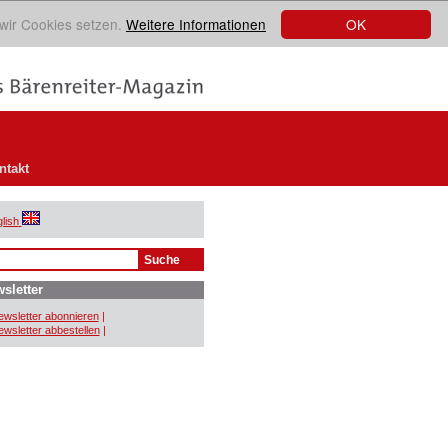
OK
 wir Cookies setzen.
Weitere Informationen
ntakt
lish
sletter
wsletter abonnieren
|
wsletter abbestellen
|