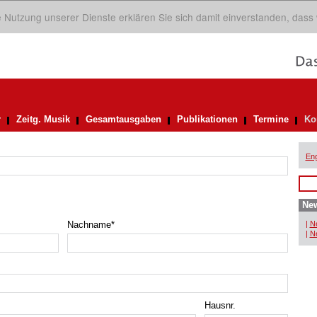
ie Nutzung unserer Dienste erklären Sie sich damit einverstanden, dass
r
Zeitg. Musik
Gesamtausgaben
Publikationen
Termine
Ko
Eng
New
Nachname
*
|
Ne
|
Ne
Hausnr.