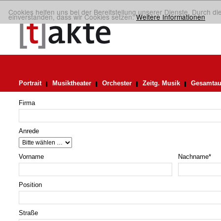
Cookies helfen uns bei der Bereitstellung unserer Dienste. Durch di
einverstanden, dass wir Cookies setzen.
Weitere Informationen
Portrait
Musiktheater
Orchester
Zeitg. Musik
Gesamtau
Firma
Anrede
Vorname
Nachname
*
Position
Straße