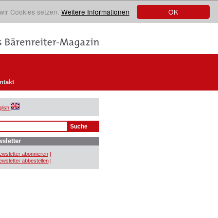
OK
 wir Cookies setzen.
Weitere Informationen
ntakt
lish
sletter
wsletter abonnieren
|
wsletter abbestellen
|