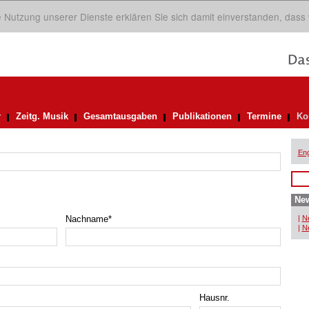
ie Nutzung unserer Dienste erklären Sie sich damit einverstanden, dass
r
Zeitg. Musik
Gesamtausgaben
Publikationen
Termine
Ko
Eng
New
Nachname
*
|
Ne
|
Ne
Hausnr.