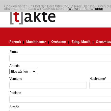
Cookies helfen uns bei der Bereitstellung unserer Dienste. Durch di
einverstanden, dass wir Cookies setzen.
Weitere Informationen
Portrait
Musiktheater
Orchester
Zeitg. Musik
Gesamtau
Firma
Anrede
Vorname
Nachname
*
Position
Straße