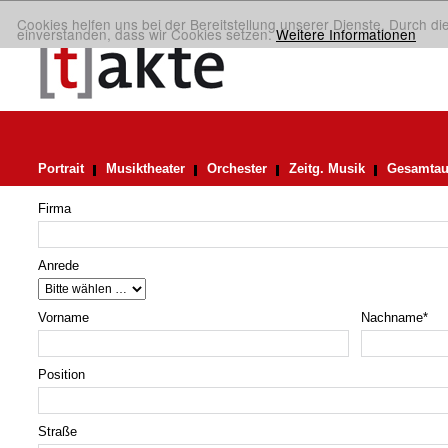
Cookies helfen uns bei der Bereitstellung unserer Dienste. Durch di
einverstanden, dass wir Cookies setzen.
Weitere Informationen
Portrait
Musiktheater
Orchester
Zeitg. Musik
Gesamtau
Firma
Anrede
Vorname
Nachname
*
Position
Straße