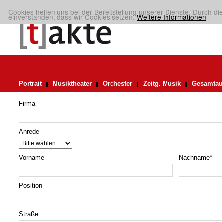
Cookies helfen uns bei der Bereitstellung unserer Dienste. Durch di
einverstanden, dass wir Cookies setzen.
Weitere Informationen
Portrait
Musiktheater
Orchester
Zeitg. Musik
Gesamtau
Firma
Anrede
Vorname
Nachname
*
Position
Straße