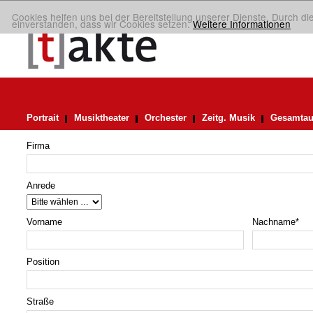
Cookies helfen uns bei der Bereitstellung unserer Dienste. Durch di
einverstanden, dass wir Cookies setzen.
Weitere Informationen
Portrait
Musiktheater
Orchester
Zeitg. Musik
Gesamtau
Firma
Anrede
Vorname
Nachname
*
Position
Straße