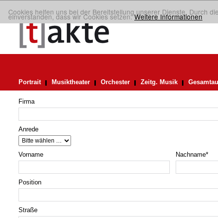
Cookies helfen uns bei der Bereitstellung unserer Dienste. Durch di
einverstanden, dass wir Cookies setzen.
Weitere Informationen
Portrait
Musiktheater
Orchester
Zeitg. Musik
Gesamtau
Firma
Anrede
Vorname
Nachname
*
Position
Straße