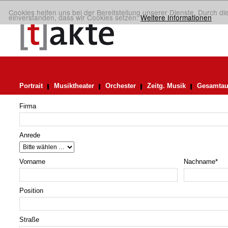
Cookies helfen uns bei der Bereitstellung unserer Dienste. Durch di
einverstanden, dass wir Cookies setzen.
Weitere Informationen
Portrait
Musiktheater
Orchester
Zeitg. Musik
Gesamtau
Firma
Anrede
Vorname
Nachname
*
Position
Straße