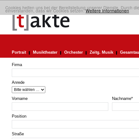
Cookies helfen uns bei der Bereitstellung unserer Dienste. Durch di
einverstanden, dass wir Cookies setzen.
Weitere Informationen
Portrait
Musiktheater
Orchester
Zeitg. Musik
Gesamtau
Firma
Anrede
Vorname
Nachname
*
Position
Straße