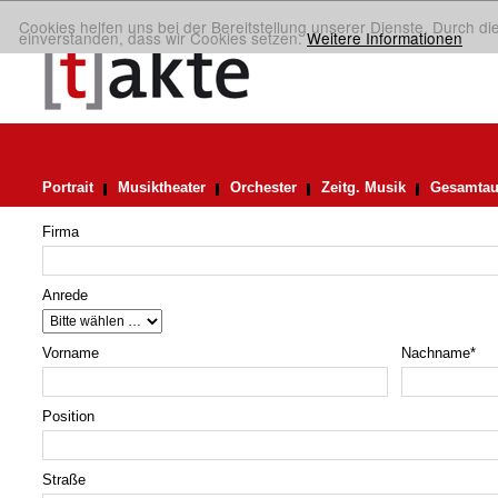
Cookies helfen uns bei der Bereitstellung unserer Dienste. Durch di
einverstanden, dass wir Cookies setzen.
Weitere Informationen
Portrait
Musiktheater
Orchester
Zeitg. Musik
Gesamtau
Firma
Anrede
Vorname
Nachname
*
Position
Straße