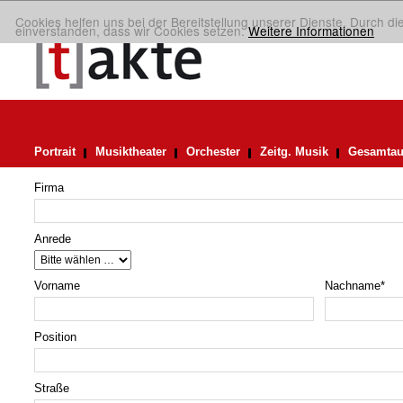
Cookies helfen uns bei der Bereitstellung unserer Dienste. Durch di
einverstanden, dass wir Cookies setzen.
Weitere Informationen
Portrait
Musiktheater
Orchester
Zeitg. Musik
Gesamtau
Firma
Anrede
Vorname
Nachname
*
Position
Straße