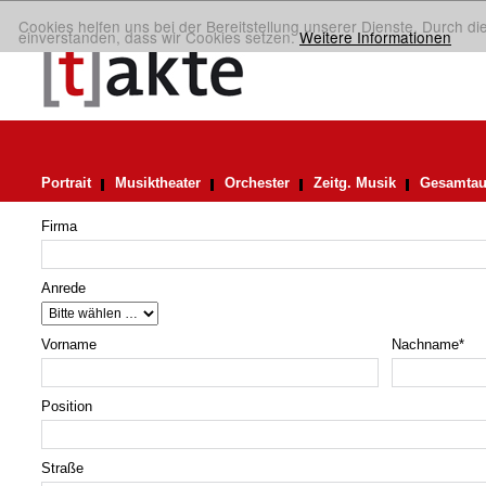
Cookies helfen uns bei der Bereitstellung unserer Dienste. Durch di
einverstanden, dass wir Cookies setzen.
Weitere Informationen
Portrait
Musiktheater
Orchester
Zeitg. Musik
Gesamtau
Firma
Anrede
Vorname
Nachname
*
Position
Straße