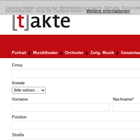
Cookies helfen uns bei der Bereitstellung unserer Dienste. Durch di
einverstanden, dass wir Cookies setzen.
Weitere Informationen
Portrait
Musiktheater
Orchester
Zeitg. Musik
Gesamtau
Firma
Anrede
Vorname
Nachname
*
Position
Straße