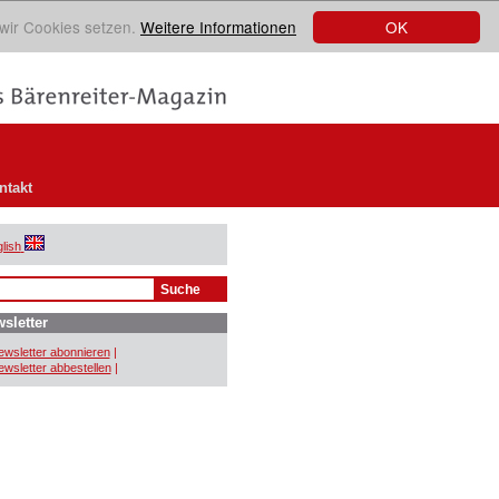
OK
 wir Cookies setzen.
Weitere Informationen
ntakt
lish
sletter
wsletter abonnieren
|
wsletter abbestellen
|