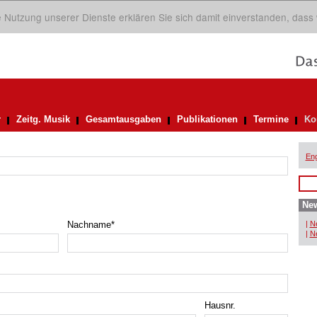
ie Nutzung unserer Dienste erklären Sie sich damit einverstanden, dass
r
Zeitg. Musik
Gesamtausgaben
Publikationen
Termine
Ko
Eng
New
Nachname
*
|
Ne
|
Ne
Hausnr.