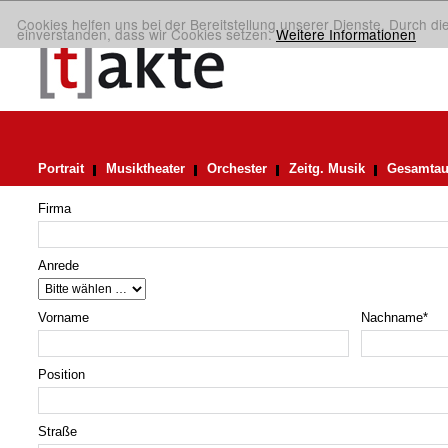
Cookies helfen uns bei der Bereitstellung unserer Dienste. Durch di
einverstanden, dass wir Cookies setzen.
Weitere Informationen
Portrait
Musiktheater
Orchester
Zeitg. Musik
Gesamtau
Firma
Anrede
Vorname
Nachname
*
Position
Straße