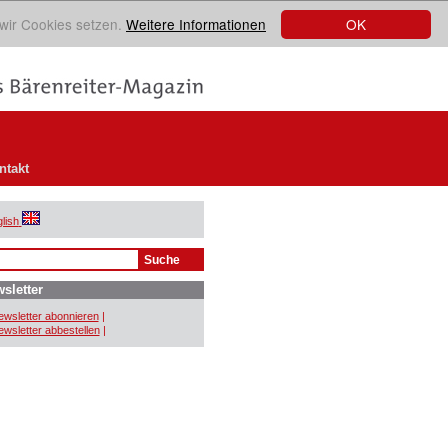
OK
 wir Cookies setzen.
Weitere Informationen
ntakt
lish
sletter
wsletter abonnieren
|
wsletter abbestellen
|