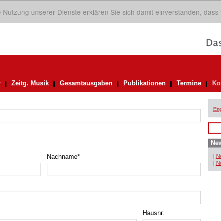
ie Nutzung unserer Dienste erklären Sie sich damit einverstanden, dass
r
Zeitg. Musik
Gesamtausgaben
Publikationen
Termine
Ko
Eng
New
Nachname
*
|
Ne
|
Ne
Hausnr.