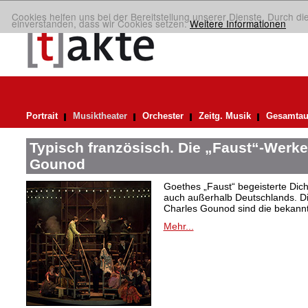
Cookies helfen uns bei der Bereitstellung unserer Dienste. Durch di
einverstanden, dass wir Cookies setzen.
Weitere Informationen
Portrait
Musiktheater
Orchester
Zeitg. Musik
Gesamtau
Typisch französisch. Die „Faust“-Werke
Gounod
Goethes „Faust“ begeisterte Dic
auch außerhalb Deutschlands. Di
Charles Gounod sind die bekann
Mehr...