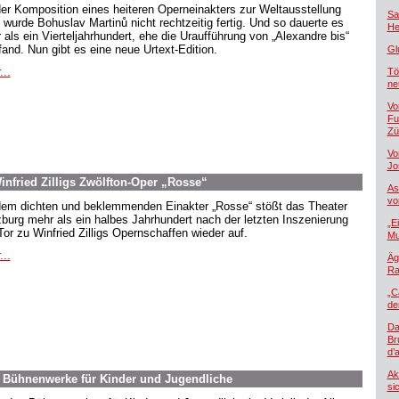
der Komposition eines heiteren Operneinakters zur Weltausstellung
Sa
 wurde Bohuslav Martinů nicht rechtzeitig fertig. Und so dauerte es
He
 als ein Vierteljahrhundert, ehe die Uraufführung von „Alexandre bis“
tfand. Nun gibt es eine neue Urtext-Edition.
Gl
...
Tö
ne
Vo
Fu
Zü
Vo
Jo
nfried Zilligs Zwölfton-Oper „Rosse“
As
vo
dem dichten und beklemmenden Einakter „Rosse“ stößt das Theater
burg mehr als ein halbes Jahrhundert nach der letzten Inszenierung
„E
Tor zu Winfried Zilligs Opernschaffen wieder auf.
Mu
...
Äg
Ra
„C
de
Da
Br
d’
Ak
. Bühnenwerke für Kinder und Jugendliche
si