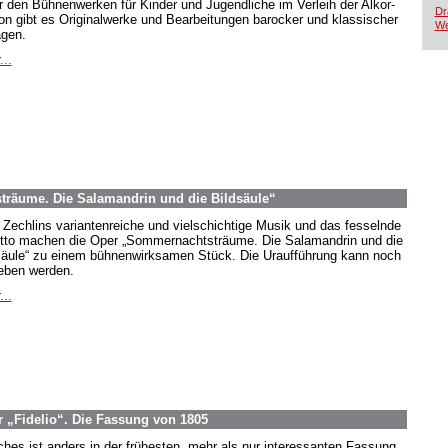
r den Bühnenwerken für Kinder und Jugendliche im Verleih der Alkor-
Dr
ion gibt es Originalwerke und Bearbeitungen barocker und klassischer
We
agen.
...
räume. Die Salamandrin und die Bildsäule“
 Zechlins variantenreiche und vielschichtige Musik und das fesselnde
etto machen die Oper „Sommernachtsträume. Die Salamandrin und die
säule“ zu einem bühnenwirksamen Stück. Die Uraufführung kann noch
eben werden.
...
 „Fidelio“. Die Fassung von 1805
hes ist anders in der frühesten, mehr als nur interessanten Fassung