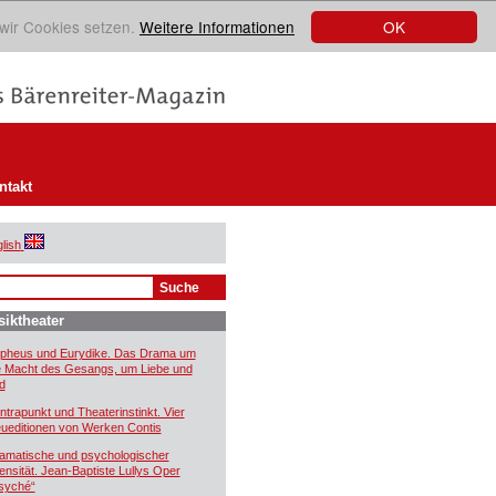
OK
 wir Cookies setzen.
Weitere Informationen
ntakt
lish
iktheater
pheus und Eurydike. Das Drama um
e Macht des Gesangs, um Liebe und
d
ntrapunkt und Theaterinstinkt. Vier
ueditionen von Werken Contis
amatische und psychologischer
tensität. Jean-Baptiste Lullys Oper
syché“