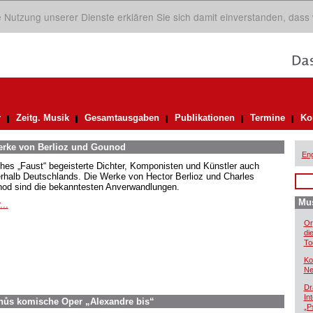
ie Nutzung unserer Dienste erklären Sie sich damit einverstanden, dass
r
Zeitg. Musik
Gesamtausgaben
Publikationen
Termine
Ko
Werke von Berlioz und Gounod
Eng
hes „Faust“ begeisterte Dichter, Komponisten und Künstler auch
rhalb Deutschlands. Die Werke von Hector Berlioz und Charles
od sind die bekanntesten Anverwandlungen.
Mus
...
Or
di
To
Ko
Ne
Dr
In
inůs komische Oper „Alexandre bis“
„P