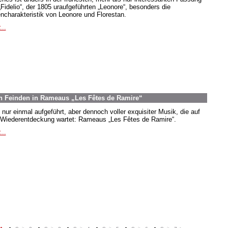
„Fidelio“, der 1805 uraufgeführten „Leonore“, besonders die
encharakteristik von Leonore und Florestan.
...
n Feinden in Rameaus „Les Fêtes de Ramire“
 nur einmal aufgeführt, aber dennoch voller exquisiter Musik, die auf
 Wiederentdeckung wartet: Rameaus „Les Fêtes de Ramire“.
...