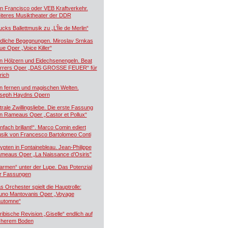
n Francisco oder VEB Kraftverkehr.
iteres Musiktheater der DDR
ucks Ballettmusik zu „L’Île de Merlin“
dliche Begegnungen. Miroslav Srnkas
ue Oper „Voice Killer“
n Hölzern und Eidechsenengeln. Beat
rrers Oper „DAS GROSSE FEUER“ für
rich
n fernen und magischen Welten.
seph Haydns Opern
trale Zwillingsliebe. Die erste Fassung
n Rameaus Oper „Castor et Pollux“
infach brillant!“. Marco Comin ediert
sik von Francesco Bartolomeo Conti
ypten in Fontainebleau. Jean-Philippe
meaus Oper „La Naissance d’Osiris"
armen“ unter der Lupe. Das Potenzial
r Fassungen
s Orchester spielt die Hauptrolle:
uno Mantovanis Oper „Voyage
automne“
ribische Revision „Giselle“ endlich auf
cherem Boden