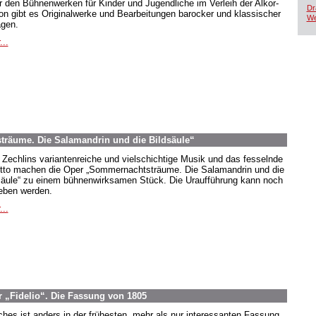
r den Bühnenwerken für Kinder und Jugendliche im Verleih der Alkor-
Dr
ion gibt es Originalwerke und Bearbeitungen barocker und klassischer
We
agen.
...
räume. Die Salamandrin und die Bildsäule“
 Zechlins variantenreiche und vielschichtige Musik und das fesselnde
etto machen die Oper „Sommernachtsträume. Die Salamandrin und die
säule“ zu einem bühnenwirksamen Stück. Die Uraufführung kann noch
eben werden.
...
 „Fidelio“. Die Fassung von 1805
hes ist anders in der frühesten, mehr als nur interessanten Fassung