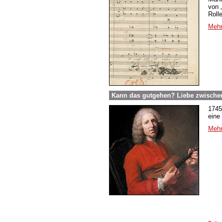
von 
Roll
Mehr
Kann das gutgehen? Liebe zwische
1745
eine
Mehr