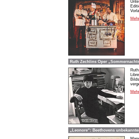
Unte
Edit
Vorl
Mehr
Ruth Zechlins Oper „Sommernachtst
Ruth
Libr
Bild
verg
Mehr
„Leonore“: Beethovens unbekannter
Manc