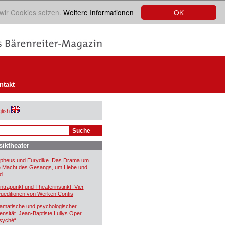
OK
 wir Cookies setzen.
Weitere Informationen
ntakt
lish
iktheater
pheus und Eurydike. Das Drama um
e Macht des Gesangs, um Liebe und
d
ntrapunkt und Theaterinstinkt. Vier
ueditionen von Werken Contis
amatische und psychologischer
tensität. Jean-Baptiste Lullys Oper
syché“