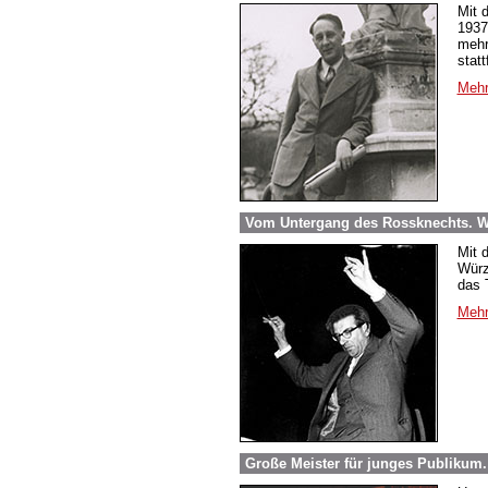
Mit 
1937
mehr
stat
Mehr
Vom Untergang des Rossknechts. Wi
Mit 
Würz
das 
Mehr
Große Meister für junges Publikum