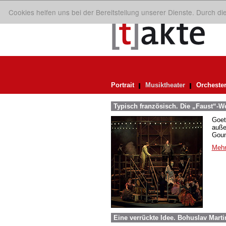
Cookies helfen uns bei der Bereitstellung unserer Dienste. Durch d
Portrait
Musiktheater
Orcheste
Typisch französisch. Die „Faust“-
Goet
auße
Goun
Mehr
Eine verrückte Idee. Bohuslav Mart