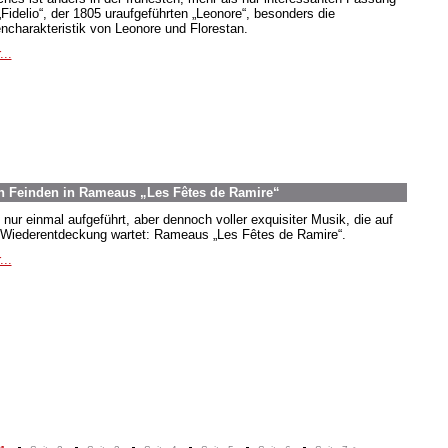
„Fidelio“, der 1805 uraufgeführten „Leonore“, besonders die
encharakteristik von Leonore und Florestan.
...
n Feinden in Rameaus „Les Fêtes de Ramire“
 nur einmal aufgeführt, aber dennoch voller exquisiter Musik, die auf
 Wiederentdeckung wartet: Rameaus „Les Fêtes de Ramire“.
...