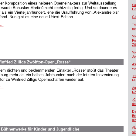
der Komposition eines heiteren Operneinakters zur Weltausstellung
Sa
 wurde Bohuslav Martinů nicht rechtzeitig fertig. Und so dauerte es
He
 als ein Vierteljahrhundert, ehe die Uraufführung von „Alexandre bis“
tfand. Nun gibt es eine neue Urtext-Edition.
Gl
...
Tö
ne
Vo
Fu
Zü
Vo
Jo
nfried Zilligs Zwölfton-Oper „Rosse“
As
vo
dem dichten und beklemmenden Einakter „Rosse“ stößt das Theater
burg mehr als ein halbes Jahrhundert nach der letzten Inszenierung
„E
Tor zu Winfried Zilligs Opernschaffen wieder auf.
Mu
...
Äg
Ra
„C
de
Da
Br
d’
Ak
. Bühnenwerke für Kinder und Jugendliche
si