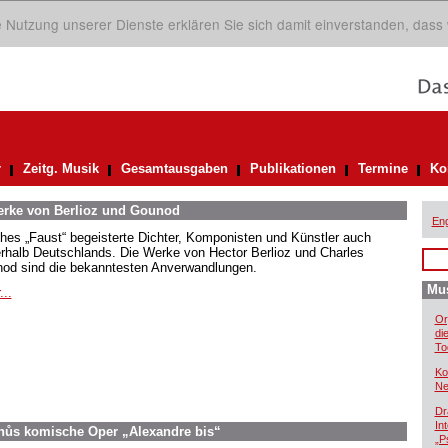
ie Nutzung unserer Dienste erklären Sie sich damit einverstanden, dass
r
Zeitg. Musik
Gesamtausgaben
Publikationen
Termine
Ko
Werke von Berlioz und Gounod
Eng
hes „Faust“ begeisterte Dichter, Komponisten und Künstler auch
rhalb Deutschlands. Die Werke von Hector Berlioz und Charles
od sind die bekanntesten Anverwandlungen.
Mus
...
Or
di
To
Ko
Ne
Dr
In
inůs komische Oper „Alexandre bis“
„P