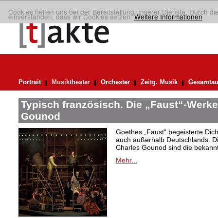
Cookies helfen uns bei der Bereitstellung unserer Dienste. Durch di
einverstanden, dass wir Cookies setzen.
Weitere Informationen
Portrait
Musiktheater
Orchester
Zeitg. Musik
Gesamtau
Typisch französisch. Die „Faust“-Werke
Gounod
Goethes „Faust“ begeisterte Dic
auch außerhalb Deutschlands. Di
Charles Gounod sind die bekann
Mehr...