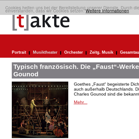
Cookies helfen uns bei der Bereitstellung unserer Dienste. Durch di
einverstanden, dass wir Cookies setzen.
Weitere Informationen
Portrait
Musiktheater
Orchester
Zeitg. Musik
Gesamtau
Typisch französisch. Die „Faust“-Werke
Gounod
Goethes „Faust“ begeisterte Dic
auch außerhalb Deutschlands. Di
Charles Gounod sind die bekann
Mehr...