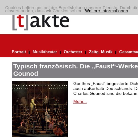
Cookies helfen uns bei der Bereitstellung unserer Dienste. Durch di
einverstanden, dass wir Cookies setzen.
Weitere Informationen
Portrait
Musiktheater
Orchester
Zeitg. Musik
Gesamtau
Typisch französisch. Die „Faust“-Werke
Gounod
Goethes „Faust“ begeisterte Dic
auch außerhalb Deutschlands. Di
Charles Gounod sind die bekann
Mehr...