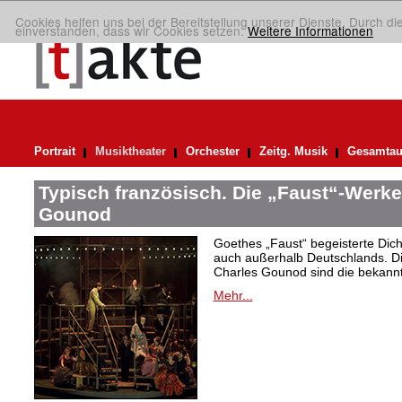
Cookies helfen uns bei der Bereitstellung unserer Dienste. Durch di
einverstanden, dass wir Cookies setzen.
Weitere Informationen
Portrait
Musiktheater
Orchester
Zeitg. Musik
Gesamtau
Typisch französisch. Die „Faust“-Werke
Gounod
Goethes „Faust“ begeisterte Dic
auch außerhalb Deutschlands. Di
Charles Gounod sind die bekann
Mehr...