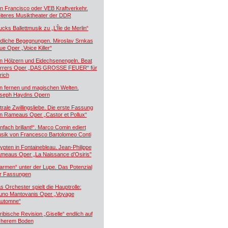
n Francisco oder VEB Kraftverkehr.
iteres Musiktheater der DDR
ucks Ballettmusik zu „L’Île de Merlin“
dliche Begegnungen. Miroslav Srnkas
ue Oper „Voice Killer“
n Hölzern und Eidechsenengeln. Beat
rrers Oper „DAS GROSSE FEUER“ für
rich
n fernen und magischen Welten.
seph Haydns Opern
trale Zwillingsliebe. Die erste Fassung
n Rameaus Oper „Castor et Pollux“
infach brillant!“. Marco Comin ediert
sik von Francesco Bartolomeo Conti
ypten in Fontainebleau. Jean-Philippe
meaus Oper „La Naissance d’Osiris"
armen“ unter der Lupe. Das Potenzial
r Fassungen
s Orchester spielt die Hauptrolle:
uno Mantovanis Oper „Voyage
automne“
ribische Revision „Giselle“ endlich auf
cherem Boden