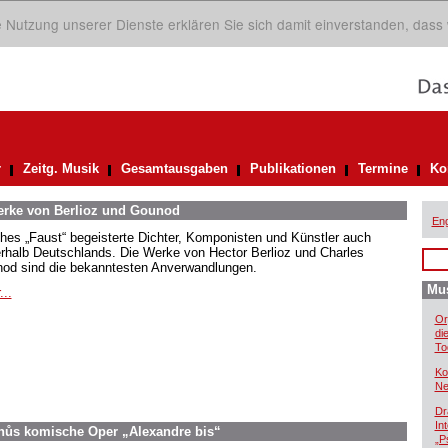
ie Nutzung unserer Dienste erklären Sie sich damit einverstanden, dass
r
Zeitg. Musik
Gesamtausgaben
Publikationen
Termine
Ko
Werke von Berlioz und Gounod
Eng
hes „Faust“ begeisterte Dichter, Komponisten und Künstler auch
rhalb Deutschlands. Die Werke von Hector Berlioz und Charles
od sind die bekanntesten Anverwandlungen.
Mus
...
Or
di
To
Ko
Ne
Dr
In
inůs komische Oper „Alexandre bis“
„P