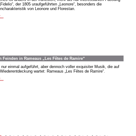
„Fidelio“, der 1805 uraufgeführten „Leonore“, besonders die
encharakteristik von Leonore und Florestan.
...
n Feinden in Rameaus „Les Fêtes de Ramire“
 nur einmal aufgeführt, aber dennoch voller exquisiter Musik, die auf
 Wiederentdeckung wartet: Rameaus „Les Fêtes de Ramire“.
...