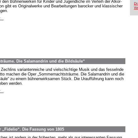
r den Bühnenwerken für Kinder und Jugendliche im Verleih der Alkor-
Dr
ion gibt es Originalwerke und Bearbeitungen barocker und klassischer
We
agen.
...
räume. Die Salamandrin und die Bildsäule“
 Zechlins variantenreiche und vielschichtige Musik und das fesselnde
etto machen die Oper „Sommernachtsträume. Die Salamandrin und die
säule“ zu einem bühnenwirksamen Stück. Die Uraufführung kann noch
eben werden.
...
 „Fidelio“. Die Fassung von 1805
hes ist anders in der frühesten, mehr als nur interessanten Fassung