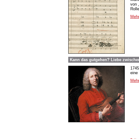
von 
Roll
Mehr
Kann das gutgehen? Liebe zwische
1745
eine
Mehr