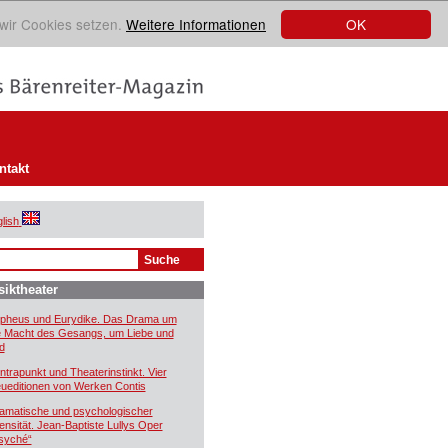
OK
 wir Cookies setzen.
Weitere Informationen
ntakt
lish
iktheater
pheus und Eurydike. Das Drama um
e Macht des Gesangs, um Liebe und
d
ntrapunkt und Theaterinstinkt. Vier
ueditionen von Werken Contis
amatische und psychologischer
tensität. Jean-Baptiste Lullys Oper
syché“