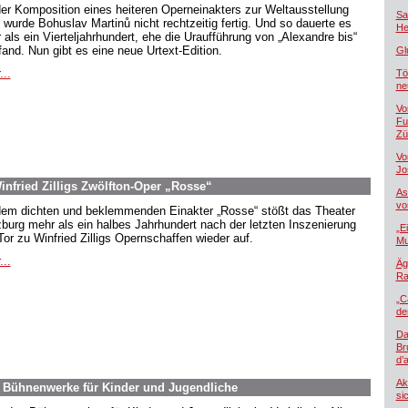
der Komposition eines heiteren Operneinakters zur Weltausstellung
Sa
 wurde Bohuslav Martinů nicht rechtzeitig fertig. Und so dauerte es
He
 als ein Vierteljahrhundert, ehe die Uraufführung von „Alexandre bis“
tfand. Nun gibt es eine neue Urtext-Edition.
Gl
...
Tö
ne
Vo
Fu
Zü
Vo
Jo
nfried Zilligs Zwölfton-Oper „Rosse“
As
vo
dem dichten und beklemmenden Einakter „Rosse“ stößt das Theater
burg mehr als ein halbes Jahrhundert nach der letzten Inszenierung
„E
Tor zu Winfried Zilligs Opernschaffen wieder auf.
Mu
...
Äg
Ra
„C
de
Da
Br
d’
Ak
. Bühnenwerke für Kinder und Jugendliche
si