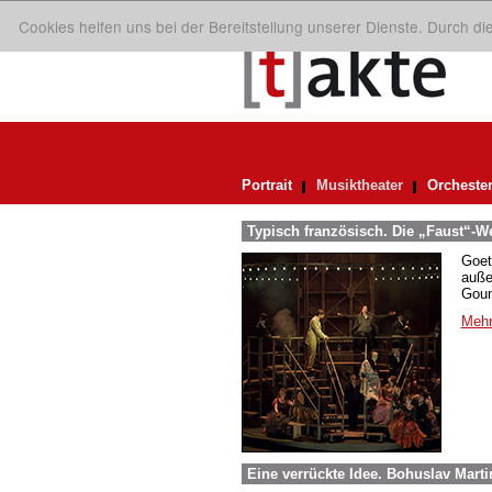
Cookies helfen uns bei der Bereitstellung unserer Dienste. Durch d
Portrait
Musiktheater
Orcheste
Typisch französisch. Die „Faust“-
Goet
auße
Goun
Mehr
Eine verrückte Idee. Bohuslav Mart