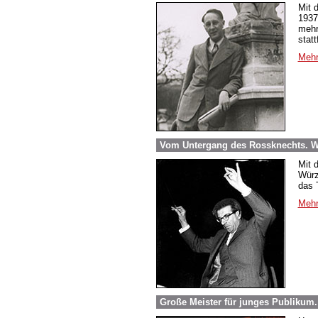
Mit 
1937
mehr
stat
Mehr
Vom Untergang des Rossknechts. Wi
Mit 
Würz
das 
Mehr
Große Meister für junges Publikum