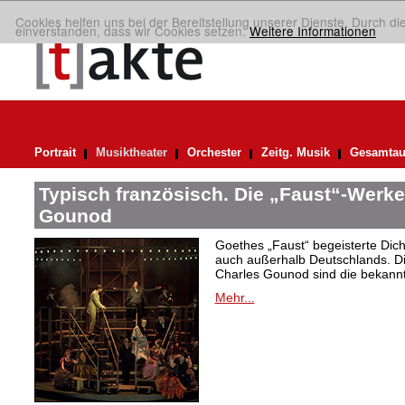
Cookies helfen uns bei der Bereitstellung unserer Dienste. Durch di
einverstanden, dass wir Cookies setzen.
Weitere Informationen
Portrait
Musiktheater
Orchester
Zeitg. Musik
Gesamtau
Typisch französisch. Die „Faust“-Werke
Gounod
Goethes „Faust“ begeisterte Dic
auch außerhalb Deutschlands. Di
Charles Gounod sind die bekann
Mehr...