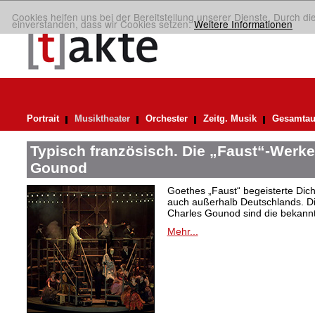
Cookies helfen uns bei der Bereitstellung unserer Dienste. Durch di
einverstanden, dass wir Cookies setzen.
Weitere Informationen
Portrait
Musiktheater
Orchester
Zeitg. Musik
Gesamtau
Typisch französisch. Die „Faust“-Werke
Gounod
Goethes „Faust“ begeisterte Dic
auch außerhalb Deutschlands. Di
Charles Gounod sind die bekann
Mehr...