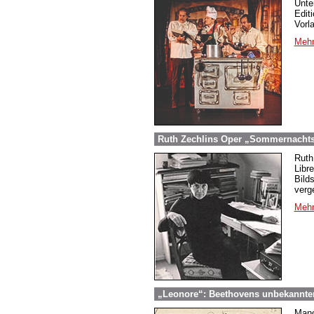
Unte
Edit
Vorl
Mehr
Ruth Zechlins Oper „Sommernachtst
Ruth
Libr
Bild
verg
Mehr
„Leonore“: Beethovens unbekannter
Manc