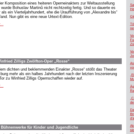
der Komposition eines heiteren Operneinakters zur Weltausstellung
Sa
 wurde Bohuslav Martinů nicht rechtzeitig fertig. Und so dauerte es
He
 als ein Vierteljahrhundert, ehe die Uraufführung von „Alexandre bis“
tfand. Nun gibt es eine neue Urtext-Edition.
Gl
...
Tö
ne
Vo
Fu
Zü
Vo
Jo
nfried Zilligs Zwölfton-Oper „Rosse“
As
vo
dem dichten und beklemmenden Einakter „Rosse“ stößt das Theater
burg mehr als ein halbes Jahrhundert nach der letzten Inszenierung
„E
Tor zu Winfried Zilligs Opernschaffen wieder auf.
Mu
...
Äg
Ra
„C
de
Da
Br
d’
Ak
. Bühnenwerke für Kinder und Jugendliche
si