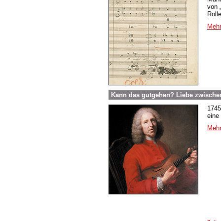
von 
Roll
Mehr
Kann das gutgehen? Liebe zwische
1745
eine
Mehr