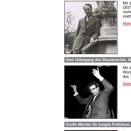
Mit 
1937
mehr
stat
Mehr
Vom Untergang des Rossknechts. Wi
Mit 
Würz
das 
Mehr
Große Meister für junges Publikum