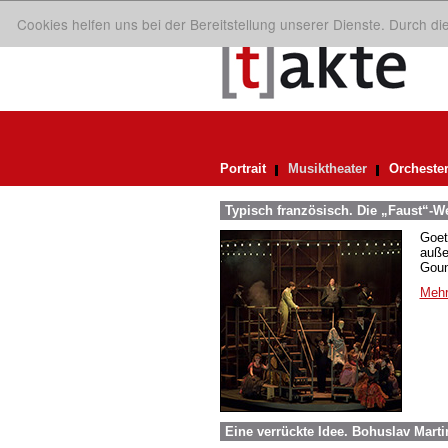
Cookies helfen uns bei der Bereitstellung unserer Dienste. Durch d
Portrait
Musiktheater
Orcheste
Typisch französisch. Die „Faust“-
Goet
auße
Goun
Mehr
Eine verrückte Idee. Bohuslav Mart