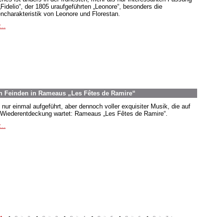
„Fidelio“, der 1805 uraufgeführten „Leonore“, besonders die
encharakteristik von Leonore und Florestan.
...
n Feinden in Rameaus „Les Fêtes de Ramire“
 nur einmal aufgeführt, aber dennoch voller exquisiter Musik, die auf
 Wiederentdeckung wartet: Rameaus „Les Fêtes de Ramire“.
...