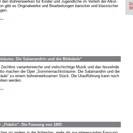
r den Bühnenwerken für Kinder und Jugendliche im Verleih der Alkor-
Dr
ion gibt es Originalwerke und Bearbeitungen barocker und klassischer
We
agen.
...
räume. Die Salamandrin und die Bildsäule“
 Zechlins variantenreiche und vielschichtige Musik und das fesselnde
etto machen die Oper „Sommernachtsträume. Die Salamandrin und die
säule“ zu einem bühnenwirksamen Stück. Die Uraufführung kann noch
eben werden.
...
 „Fidelio“. Die Fassung von 1805
hes ist anders in der frühesten, mehr als nur interessanten Fassung