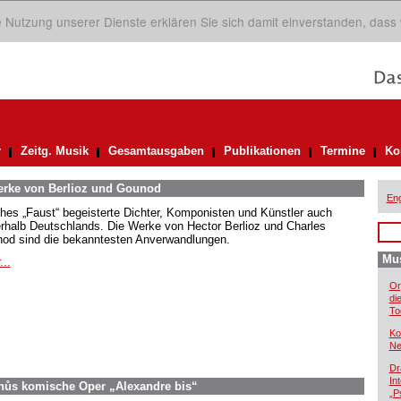
ie Nutzung unserer Dienste erklären Sie sich damit einverstanden, dass
r
Zeitg. Musik
Gesamtausgaben
Publikationen
Termine
Ko
Werke von Berlioz und Gounod
Eng
hes „Faust“ begeisterte Dichter, Komponisten und Künstler auch
rhalb Deutschlands. Die Werke von Hector Berlioz und Charles
od sind die bekanntesten Anverwandlungen.
Mus
...
Or
di
To
Ko
Ne
Dr
In
inůs komische Oper „Alexandre bis“
„P