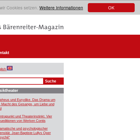
OK
 wir Cookies setzen.
Weitere Informationen
ntakt
lish
iktheater
pheus und Eurydike. Das Drama um
e Macht des Gesangs, um Liebe und
d
ntrapunkt und Theaterinstinkt. Vier
ueditionen von Werken Contis
amatische und psychologischer
tensität. Jean-Baptiste Lullys Oper
syché“