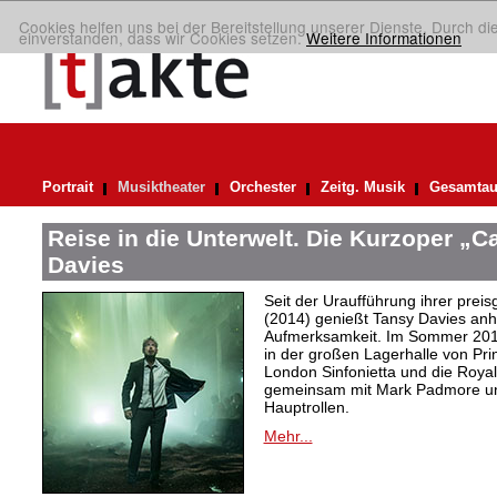
Cookies helfen uns bei der Bereitstellung unserer Dienste. Durch di
einverstanden, dass wir Cookies setzen.
Weitere Informationen
Portrait
Musiktheater
Orchester
Zeitg. Musik
Gesamtau
Reise in die Unterwelt. Die Kurzoper „
Davies
Seit der Uraufführung ihrer pre
(2014) genießt Tansy Davies anha
Aufmerksamkeit. Im Sommer 2018
in der großen Lagerhalle von Pri
London Sinfonietta und die Royal
gemeinsam mit Mark Padmore und
Hauptrollen.
Mehr...