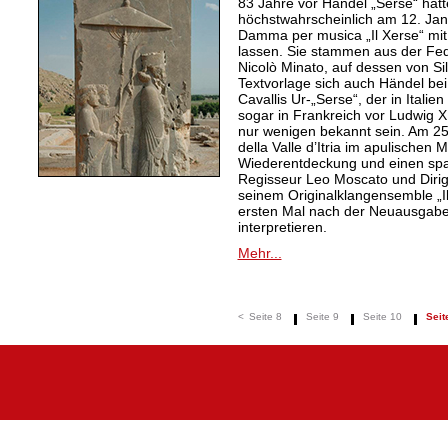
83 Jahre vor Händel „Serse“ hatt
höchstwahrscheinlich am 12. Jan
Damma per musica „Il Xerse“ mi
lassen. Sie stammen aus der Fed
Nicolò Minato, auf dessen von Sil
Textvorlage sich auch Händel bei
Cavallis Ur-„Serse“, der in Ital
sogar in Frankreich vor Ludwig X
nur wenigen bekannt sein. Am 25. 
della Valle d’Itria im apulischen
Wiederentdeckung und einen spa
Regisseur Leo Moscato und Dirige
seinem Originalklangensemble „
ersten Mal nach der Neuausgabe 
interpretieren.
Mehr...
<
Seite 8
Seite 9
Seite 10
Seit