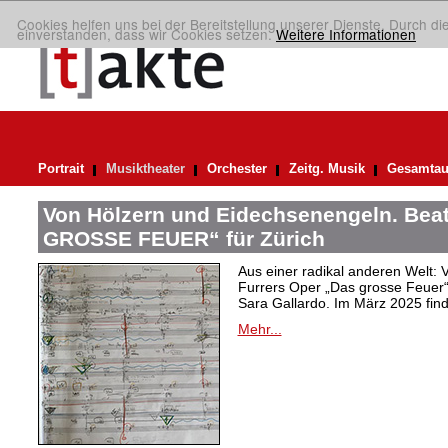
Cookies helfen uns bei der Bereitstellung unserer Dienste. Durch di
einverstanden, dass wir Cookies setzen.
Weitere Informationen
Portrait
Musiktheater
Orchester
Zeitg. Musik
Gesamtau
Von Hölzern und Eidechsenengeln. Bea
GROSSE FEUER“ für Zürich
Aus einer radikal anderen Welt: V
Furrers Oper „Das grosse Feuer
Sara Gallardo. Im März 2025 finde
Mehr...