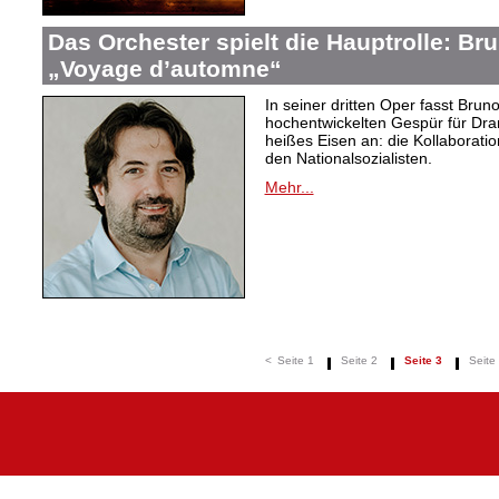
Das Orchester spielt die Hauptrolle: B
„Voyage d’automne“
In seiner dritten Oper fasst Bru
hochentwickelten Gespür für Dram
heißes Eisen an: die Kollaboration
den Nationalsozialisten.
Mehr...
<
Seite 1
Seite 2
Seite 3
Seite